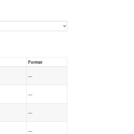
Format
—
—
—
—