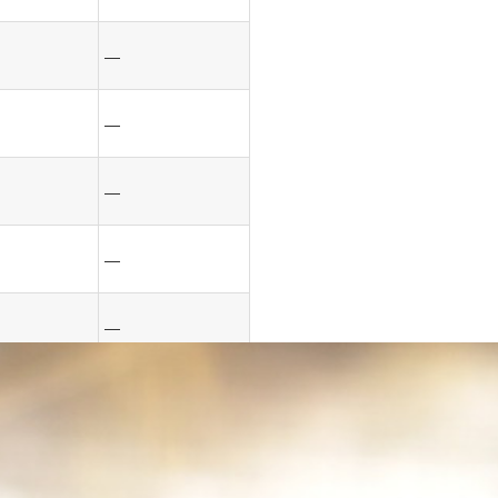
—
—
—
—
—