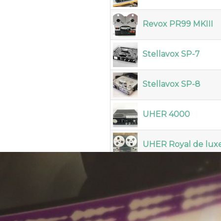
Revox PR99 MKIII
Stellavox SP-7
Stellavox SP-8
UHER 4000
UHER Royal de lux