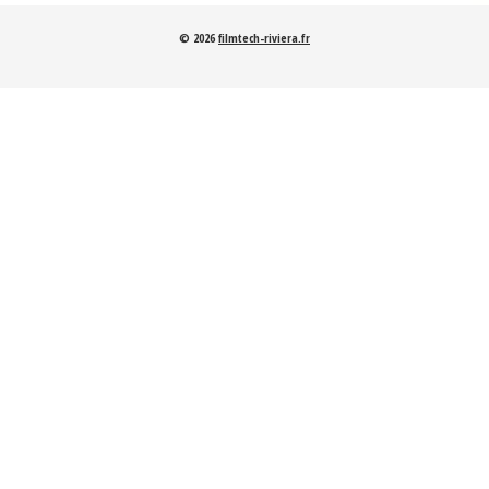
© 2026
filmtech-riviera.fr
Revox A77 MK2
50€/jour
Revox PR99 MKIII
80€/jour