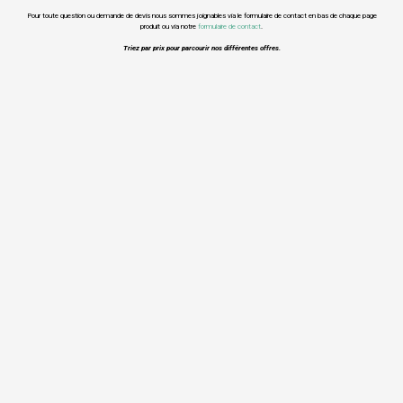
Pour toute question ou demande de devis nous sommes joignables via le formulaire de contact en bas de chaque page
produit ou via notre
formulaire de contact
.
Triez par prix pour parcourir nos différentes offres.