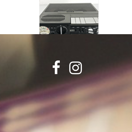
UHER 4000
40€/jour


Mixette LTM A97