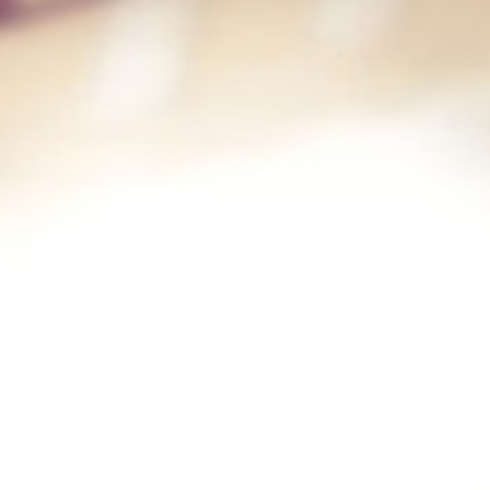
40€/jour
Beyer Dynamic M160n
40€/jour