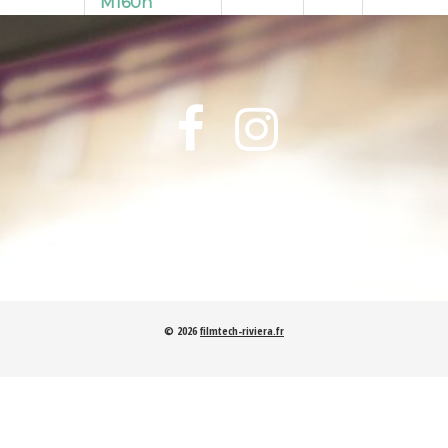
M160n
50€/jour
—
Revox A77
MK2


80€/jour
—
Revox PR99
MKIII
Nagra E
110€/jour
—
150€/jour
—
© 2026
filmtech-riviera.fr
Stellavox SP-7
150€/jour
—
Stellavox SP-
8