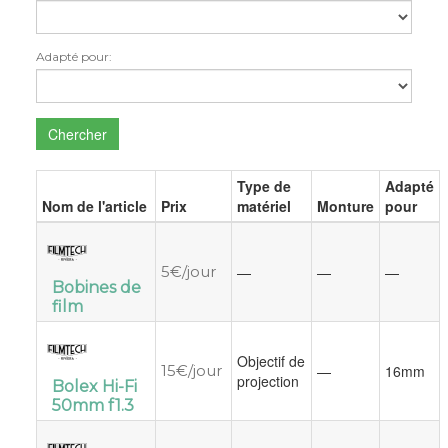
Adapté pour:
Chercher
Type de
Adapté
Nom de l'article
Prix
matériel
Monture
pour
5€/jour
—
—
—
Bobines de
film
Objectif de
15€/jour
—
16mm
projection
Bolex Hi-Fi
50mm f1.3