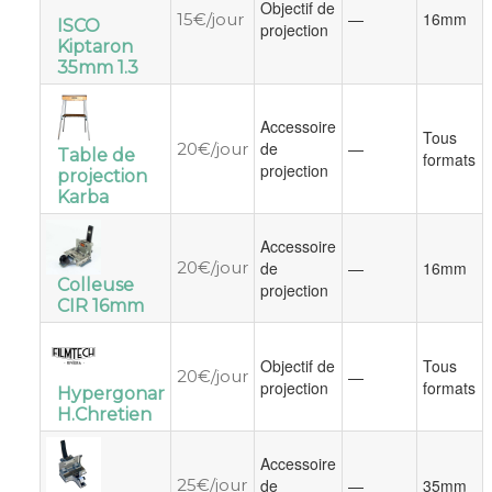
Objectif de
—
16mm
15€/jour
ISCO
projection
Kiptaron
35mm 1.3
Accessoire
Tous
de
—
20€/jour
Table de
formats
projection
projection
Karba
Accessoire
20€/jour
de
—
16mm
Colleuse
projection
CIR 16mm
Objectif de
Tous
20€/jour
—
projection
formats
Hypergonar
H.Chretien
Accessoire
25€/jour
de
—
35mm