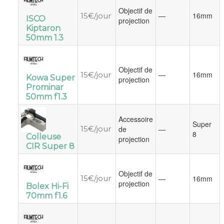
Objectif de
—
16mm
15€/jour
ISCO
projection
Kiptaron
50mm 1.3
Objectif de
—
16mm
15€/jour
Kowa Super
projection
Prominar
50mm f1.3
Accessoire
Super
15€/jour
de
—
8
Colleuse
projection
CIR Super 8
Objectif de
15€/jour
—
16mm
projection
Bolex Hi-Fi
70mm f1.6