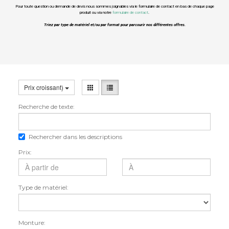
Pour toute question ou demande de devis nous sommes joignables via le formulaire de contact en bas de chaque page
produit ou via notre
formulaire de contact
.
Triez par type de matériel et/ou par format pour parcourir nos différentes offres.
Prix croissant)
Recherche de texte:
Rechercher dans les descriptions
Prix:
Type de matériel:
Monture: