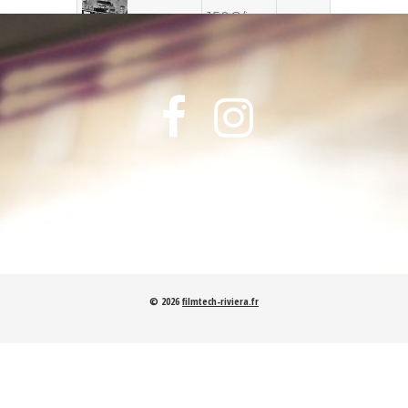
150€/jour
—
Stellavox SP-7
150€/jour
—


Stellavox SP-
8
40€/jour
—
UHER 4000
35€/jour
—
UHER Royal
de luxe
© 2026
filmtech-riviera.fr
—
40€/jour
Beyer
Dynamic
M160n