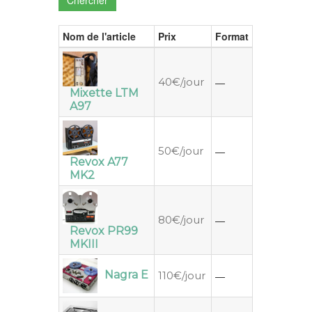
Nom de l'article
Prix
Format
40€/jour
—
Mixette LTM
A97
50€/jour
—
Revox A77
MK2
80€/jour
—
Revox PR99
MKIII
Nagra E
110€/jour
—